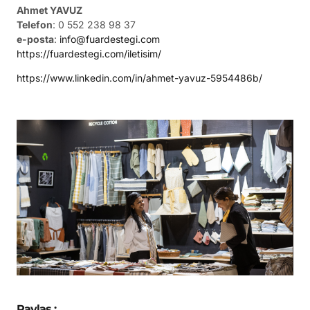
Ahmet YAVUZ
Telefon
: 0 552 238 98 37
e-posta
:
info@fuardestegi.com
https://fuardestegi.com/iletisim/
https://www.linkedin.com/in/ahmet-yavuz-5954486b/
Paylaş :