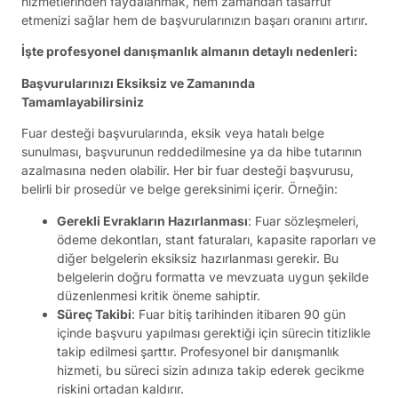
hizmetlerinden faydalanmak, hem zamandan tasarruf
etmenizi sağlar hem de başvurularınızın başarı oranını artırır.
İşte profesyonel danışmanlık almanın detaylı nedenleri:
Başvurularınızı Eksiksiz ve Zamanında
Tamamlayabilirsiniz
Fuar desteği başvurularında, eksik veya hatalı belge
sunulması, başvurunun reddedilmesine ya da hibe tutarının
azalmasına neden olabilir. Her bir fuar desteği başvurusu,
belirli bir prosedür ve belge gereksinimi içerir. Örneğin:
Gerekli Evrakların Hazırlanması
: Fuar sözleşmeleri,
ödeme dekontları, stant faturaları, kapasite raporları ve
diğer belgelerin eksiksiz hazırlanması gerekir. Bu
belgelerin doğru formatta ve mevzuata uygun şekilde
düzenlenmesi kritik öneme sahiptir.
Süreç Takibi
: Fuar bitiş tarihinden itibaren 90 gün
içinde başvuru yapılması gerektiği için sürecin titizlikle
takip edilmesi şarttır. Profesyonel bir danışmanlık
hizmeti, bu süreci sizin adınıza takip ederek gecikme
riskini ortadan kaldırır.