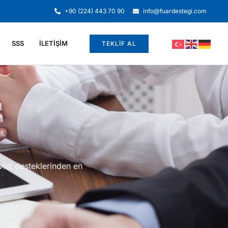
+90 (224) 443 70 90
info@fuardestegi.com
SSS
İLETIŞIM
TEKLİF AL
vlet desteklerinden en