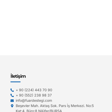
İletişim
+ 90 (224) 443 70 90
+ 90 (552) 238 98 37
info@fuardestegi.com
Beşevler Mah. Aktaş Sok. Pars İş Merkezi. No:5
Kat:4. Büro:8 Nilüfer/BURSA