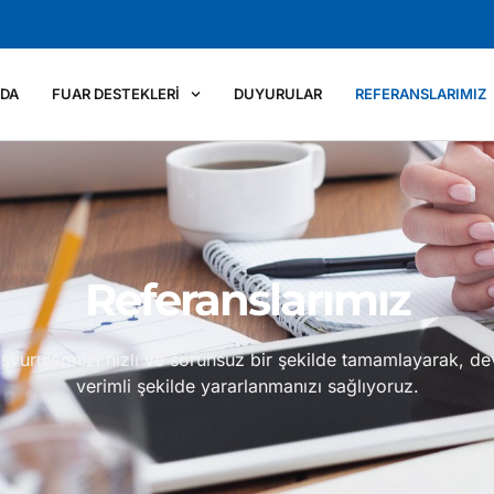
ZDA
FUAR DESTEKLERI
DUYURULAR
REFERANSLARIMIZ
Referanslarımız
vurularınızı hızlı ve sorunsuz bir şekilde tamamlayarak, de
verimli şekilde yararlanmanızı sağlıyoruz.