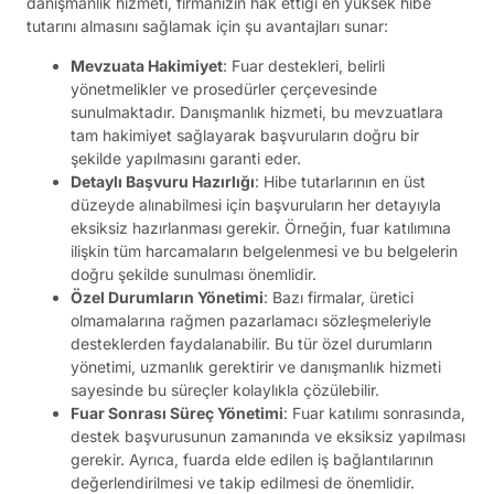
danışmanlık hizmeti, firmanızın hak ettiği en yüksek hibe
tutarını almasını sağlamak için şu avantajları sunar:
Mevzuata Hakimiyet
: Fuar destekleri, belirli
yönetmelikler ve prosedürler çerçevesinde
sunulmaktadır. Danışmanlık hizmeti, bu mevzuatlara
tam hakimiyet sağlayarak başvuruların doğru bir
şekilde yapılmasını garanti eder.
Detaylı Başvuru Hazırlığı
: Hibe tutarlarının en üst
düzeyde alınabilmesi için başvuruların her detayıyla
eksiksiz hazırlanması gerekir. Örneğin, fuar katılımına
ilişkin tüm harcamaların belgelenmesi ve bu belgelerin
doğru şekilde sunulması önemlidir.
Özel Durumların Yönetimi
: Bazı firmalar, üretici
olmamalarına rağmen pazarlamacı sözleşmeleriyle
desteklerden faydalanabilir. Bu tür özel durumların
yönetimi, uzmanlık gerektirir ve danışmanlık hizmeti
sayesinde bu süreçler kolaylıkla çözülebilir.
Fuar Sonrası Süreç Yönetimi
: Fuar katılımı sonrasında,
destek başvurusunun zamanında ve eksiksiz yapılması
gerekir. Ayrıca, fuarda elde edilen iş bağlantılarının
değerlendirilmesi ve takip edilmesi de önemlidir.