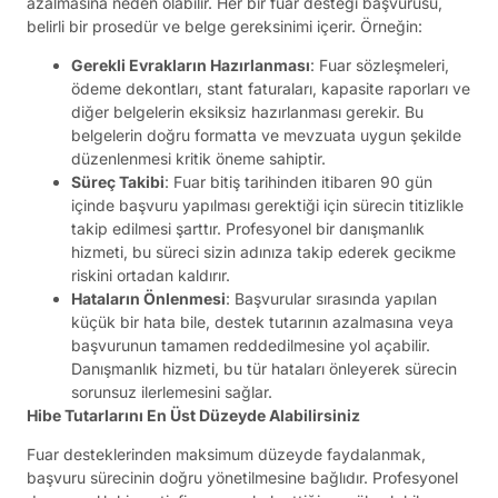
azalmasına neden olabilir. Her bir fuar desteği başvurusu,
belirli bir prosedür ve belge gereksinimi içerir. Örneğin:
Gerekli Evrakların Hazırlanması
: Fuar sözleşmeleri,
ödeme dekontları, stant faturaları, kapasite raporları ve
diğer belgelerin eksiksiz hazırlanması gerekir. Bu
belgelerin doğru formatta ve mevzuata uygun şekilde
düzenlenmesi kritik öneme sahiptir.
Süreç Takibi
: Fuar bitiş tarihinden itibaren 90 gün
içinde başvuru yapılması gerektiği için sürecin titizlikle
takip edilmesi şarttır. Profesyonel bir danışmanlık
hizmeti, bu süreci sizin adınıza takip ederek gecikme
riskini ortadan kaldırır.
Hataların Önlenmesi
: Başvurular sırasında yapılan
küçük bir hata bile, destek tutarının azalmasına veya
başvurunun tamamen reddedilmesine yol açabilir.
Danışmanlık hizmeti, bu tür hataları önleyerek sürecin
sorunsuz ilerlemesini sağlar.
Hibe Tutarlarını En Üst Düzeyde Alabilirsiniz
Fuar desteklerinden maksimum düzeyde faydalanmak,
başvuru sürecinin doğru yönetilmesine bağlıdır. Profesyonel