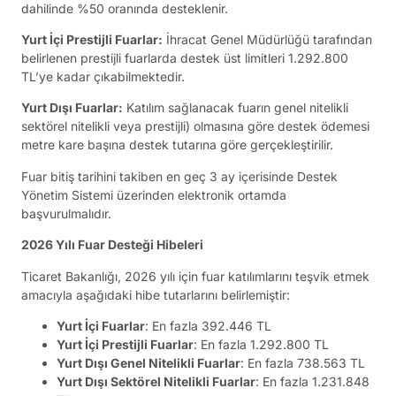
dahilinde %50 oranında desteklenir.
Yurt İçi Prestijli Fuarlar:
İhracat Genel Müdürlüğü tarafından
belirlenen prestijli fuarlarda destek üst limitleri 1.292.800
TL’ye kadar çıkabilmektedir.
Yurt Dışı Fuarlar:
Katılım sağlanacak fuarın genel nitelikli
sektörel nitelikli veya prestijli) olmasına göre destek ödemesi
metre kare başına destek tutarına göre gerçekleştirilir.
Fuar bitiş tarihini takiben en geç 3 ay içerisinde Destek
Yönetim Sistemi üzerinden elektronik ortamda
başvurulmalıdır.
2026 Yılı Fuar Desteği Hibeleri
Ticaret Bakanlığı, 2026 yılı için fuar katılımlarını teşvik etmek
amacıyla aşağıdaki hibe tutarlarını belirlemiştir:
Yurt İçi Fuarlar
: En fazla 392.446 TL
Yurt İçi Prestijli Fuarlar
: En fazla 1.292.800 TL
Yurt Dışı Genel Nitelikli Fuarlar
: En fazla 738.563 TL
Yurt Dışı Sektörel Nitelikli Fuarlar
: En fazla 1.231.848