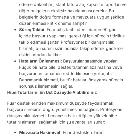
ödeme dekontları, stant faturaları, kapasite raporları ve
diğer belgelerin eksiksiz hazırlanması gerekir. Bu
belgelerin doğru formatta ve mevzuata uygun şekilde
düzenlenmesi kritik öneme sahiptir.
Süreç Takibi
: Fuar bitiş tarihinden itibaren 90 gün
içinde başvuru yapılması gerektiği için sürecin titizlikle
takip edilmesi şarttır. Profesyonel bir danışmanlık
hizmeti, bu süreci sizin adınıza takip ederek gecikme
riskini ortadan kaldırır.
Hataların Önlenmesi
: Başvurular sırasında yapılan
küçük bir hata bile, destek tutarının azalmasına veya
başvurunun tamamen reddedilmesine yol açabilir.
Danışmanlık hizmeti, bu tür hataları önleyerek sürecin
sorunsuz ilerlemesini sağlar.
Hibe Tutarlarını En Üst Düzeyde Alabilirsiniz
Fuar desteklerinden maksimum düzeyde faydalanmak,
başvuru sürecinin doğru yönetilmesine bağlıdır. Profesyonel
danışmanlık hizmeti, firmanızın hak ettiği en yüksek hibe
tutarını almasını sağlamak için şu avantajları sunar:
Mevzuata Hakimiyet
: Fuar destekleri, belirli